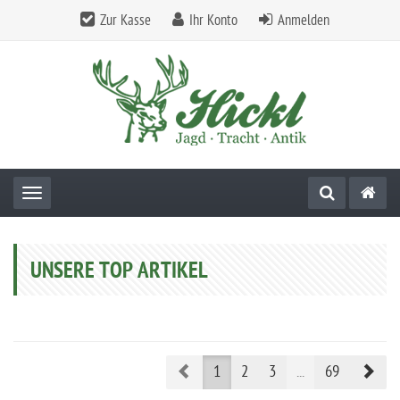
Zur Kasse
Ihr Konto
Anmelden
Toggle navigation
UNSERE TOP ARTIKEL
Prev
Nex
1
2
3
...
69