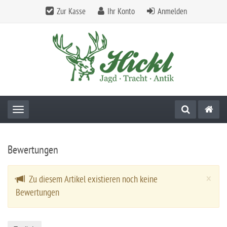
Zur Kasse
Ihr Konto
Anmelden
Toggle navigation
Bewertungen
Cl
×
Zu diesem Artikel existieren noch keine
Bewertungen