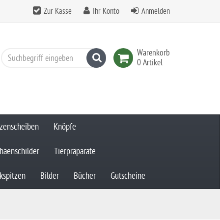
Zur Kasse
Ihr Konto
Anmelden
Warenkorb
Suchen
0 Artikel
zenscheiben
Knöpfe
häenschilder
Tierpräparate
kspitzen
Bilder
Bücher
Gutscheine