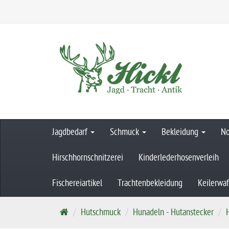
Jagdbedarf
Schmuck
Bekleidung
No
Hirschhornschnitzerei
Kinderlederhosenverleih
Fischereiartikel
Trachtenbekleidung
Keilerwa
S
Hutschmuck
Hunadeln - Hutanstecker
t