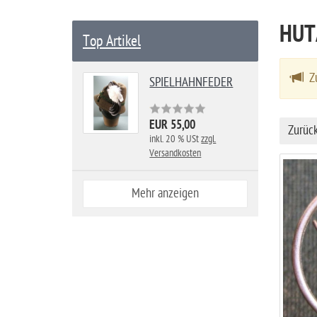
a
HUT
r
Top Artikel
t
s
Zu
SPIELHAHNFEDER
e
i
t
EUR 55,00
Zurüc
inkl. 20 % USt
zzgl.
e
Versandkosten
Mehr anzeigen