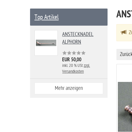
a
ANS
r
Top Artikel
t
s
Zu
ANSTECKNADEL
e
ALPHORN
i
t
Zurüc
e
EUR 50,00
inkl. 20 % USt
zzgl.
Versandkosten
Mehr anzeigen