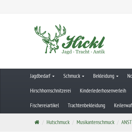
Jagdbedarf
Schmuck
Bekleidung
No
Hirschhornschnitzerei
Kinderlederhosenverleih
Fischereiartikel
Trachtenbekleidung
Keilerwa
S
Hutschmuck
Musikantenschmuck
ANST
t