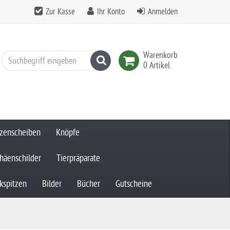
Zur Kasse
Ihr Konto
Anmelden
Warenkorb
Suchen
0 Artikel
zenscheiben
Knöpfe
häenschilder
Tierpräparate
kspitzen
Bilder
Bücher
Gutscheine